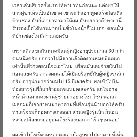
เวลาเล่นเสียวครั้งแรกให้ทายาทนก่อนนะ แต่อย่าให้
สาวคู่ขาเห็นเป็นอันขาด เขาจะว่าเอา พูดเสร็จก่อนถึง
บ้านช่อง มันก็เอายาทามาให้ผม มันบอกว่าถ้าทายานี้
รับรองเย็ดได้นานมากเป็นชั่วโมงน้ำก็ไม่แตก ตอนนั้น
ที่บ้านช่องไม่มีสาวเลยครับ
เพราะติดแขกกันหมดมีแต่ผู้หญิงอายุประมาณ 30 กว่า
คนหนึ่งครับ บอกว่าไม่มีสาวแล้วติดงานหมดมีแต่แก
เท่านั้นที่ว่างตอนนี้จะเอาไหม เพื่อนมันเลยจ่ายเงินไป
ก่อนเลยครับ ตกลงผมเลยได้เปิดบริสุทธิ์กับผู้หญิงรุ่นน้า
ครับ อายุน่ามากว่าผมไป 15 ปีเลยครับ พอเข้าไปใน
ห้องสาวรุ่นพี่ก็แกผ้าออกจนหมดเลยครับ แกไม่อาย
หน้าด้านมากคงผ่านผู้ชายมาอย่างโซกโซน พอแก
เผลอผมก็เอายาทนมาทาตามที่เพื่อนรุ่นน้าบอกให้ครับ
ทาเสร็จผมก็ถอดกางเกงออก ส่วนหญิงรุ่นน้า ก็นอน
หงายเปลือยกายอยู่บนเตียงร้องบอกว่า”เร็วๆๆหน่อย”
ผมเข้าไปไซร้ตามซอกคอเอามือลูบขาไปมาตามที่เห็น