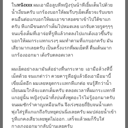
ใน
หนังxxx
ผมเอามือลูบหีหญิงรุ่นน้าหีเยิ้มเต็มไปด้วย
น้ำเงี่ยนครับ แกร้องบอกให้ผมรีบๆเย็ดเดี๋ยวจะรับแขก
คนอื่นต่อแกบอกให้ผมเอาขาสอดขาเข้าไปใต้ขาแก
ครับ หีแกมีขนดกกำเต็มไปหมดเลย แกจับควยรูดๆๆๆ
จนแข็งเต็มที่เอาจ่อที่รูหีแล้วกดลงไปแกเด้งเอวขึ้นรับ
บอกให้ผมกระแทกแรงๆ ผมทำตามที่แกบอกครับ มัน
เสียวมากเลยครับ เป็นครั้งแรกที่ผมเย็ดหี ตื่นเต้นมาก
แกร้องออกมา เด้งรับตลอดเวลา
ผมเย็ดอย่างเมามันส์อย่างหื่นกระหาย เอามือล้วงหีบี้
เม็ดด้วย จนแกด่าว่า ควยคารูหีอยู่แล้วยังเอามือมาบี้
เขี่ยเม็ดอีก ผมเลยหยุดกระแทกหีแกต่อ จนรู้สึกว่าน้ำ
เงี่ยนผมใกล้จะแตกเต็มครับ ตลอดเวลาที่ผมกระแทกหี
แกอยู่นั้น หญิงรุ่นน้าทั้งบ่นทั้งพูดอะไรไม่รู้ออกมาครับ
จนผมซักรำคาญเหมือนกัน จึงเร่งซอยถี่ยิบจนน้ำแตก
พุ่งใส่รูหีแกแกถึงกับหยุดบ่นนิ่งเลยครับ ผมปล่อยน้ำเข้า
รูหีแกคงเสียวเลยพูดไม่ออก…เสร็จแล้วผมก็รีบใส่
กางเกงออกมากลับบ้านเลยครับ