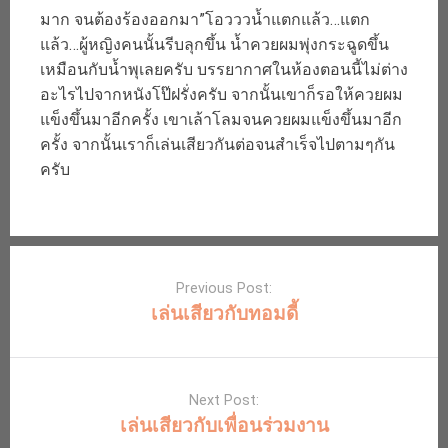
มาก จนต้องร้องออกมา”โอวววน้ำแตกแล้ว…แตก
แล้ว…ผู้หญิงคนนั้นรีบลุกขึ้น น้ำควยผมพุ่งกระฉูดขึ้น
เหมือนกับน้ำพุเลยครับ บรรยากาศในห้องตอนนี้ไม่ต่าง
อะไรไปจากหนังโป๊ฝรั่งครับ จากนั้นเขาก็รอให้ควยผม
แข็งขึ้นมาอีกครั้ง เขาเล้าโลมจนควยผมแข็งขึ้นมาอีก
ครั้ง จากนั้นเราก็เล่นเสียวกันต่อจนสำเร็จไปตามๆกัน
ครับ
Post
navigation
Previous Post:
เล่นเสียวกับทอมดี้
Next Post:
เล่นเสียวกับเพื่อนร่วมงาน