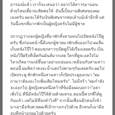
อารมณ์แล้ว เราก็จะเสนอว่า อยากได้สาวๆมานอน
ด้วยไหมเดี๋ยวจะติดต่อให้ อันนี้เป็นงานพิเศษของผม
เองครับ ผมจะได้รับเงินพิเศษจากพ่อเล้าแม้เล้าอีกที แต่
วันนี้แขกที่มากพักเป็นผู้หญิงครับไม่มีผู้ชาย
ปรากฏว่าแขกผู้หญิงที่มาพักทั้งสามคนไปเปิดหนังโป๊ดู
ครับ ซึ่งก่อนหน้านี้มีแขกผู้ชายมาพักเพิ่งออกไป ผมลืม
เก็บหนังโป๊ไว้ พอแขกสาวๆเปิดดูก็ได้เรื่องเลยครับ เป็น
หนังโป๊ฝรั่งที่เย็ดกันมันส์มากเลย ใครที่ดูจะอดใจไม่
ไหวเกิดอารมณ์ขึ้นมาอย่างแน่นอน เหมือนกับสามสาว
ตอนนี้ ผมคิดว่าคงจะน้ำแตกไปตามๆกันเลยครับ ผมไป
เปิดประตู สักพักหนึ่งสามสาวก็เปิดประตูออกมา “ผม
ถามว่าต้องอะไรเพิ่มเติมไหมครับ”…ไม่มีจร้า..”ผมกำลัง
จะออกไป..ผู้หญิงคนหนึ่งคว้าที่ข้อมือผมบอกว่า”อย่า
เพิ่งไป..ที่นี่มีหนังโป๊ให้ด้วยด้วยเหรอ..ตอนนี้พวกพี่ได้ดู
กันแล้ว..แต่ไม่มีที่ลงทำไงดี” จากนั้นเพื่อนอีกคนก็เข้า
มาเอามือจับควยผมที่เป้ากางเกงไปด้วย อีกคนก็เอามือ
ลูบที่หน้าอกผมไปด้วยครับ