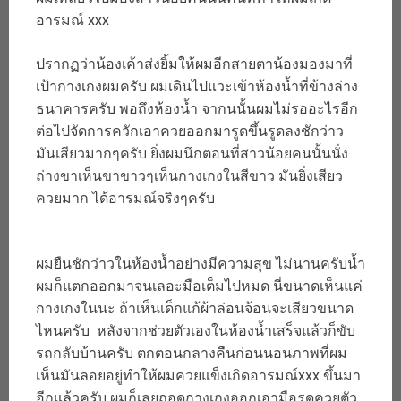
อารมณ์ xxx
ปรากฏว่าน้องเค้าส่งยิ้มให้ผมอีกสายตาน้องมองมาที่
เป้ากางเกงผมครับ ผมเดินไปแวะเข้าห้องน้ำที่ข้างล่าง
ธนาคารครับ พอถึงห้องน้ำ จากนนั้นผมไม่รออะไรอีก
ต่อไปจัดการควักเอาควยออกมารูดขึ้นรูดลงชักว่าว
มันเสียวมากๆครับ ยิ่งผมนึกตอนที่สาวน้อยคนนั้นนั่ง
ถ่างขาเห็นขาขาวๆเห็นกางเกงในสีขาว มันยิ่งเสียว
ควยมาก ได้อารมณ์จริงๆครับ
ผมยืนชักว่าวในห้องน้ำอย่างมีความสุข ไม่นานครับน้ำ
ผมก็แตกออกมาจนเลอะมือเต็มไปหมด นี่ขนาดเห็นแค่
กางเกงในนะ ถ้าเห็นเด็กแก้ผ้าล่อนจ้อนจะเสียวขนาด
ไหนครับ หลังจากช่วยตัวเองในห้องน้ำเสร็จแล้วก็ขับ
รถกลับบ้านครับ ตกตอนกลางคืนก่อนนอนภาพที่ผม
เห็นมันลอยอยู่ทำให้ผมควยแข็งเกิดอารมณ์xxx ขึ้นมา
อีกแล้วครับ ผมก็เลยถอดกางเกงออกเอามือรูดควยตัว