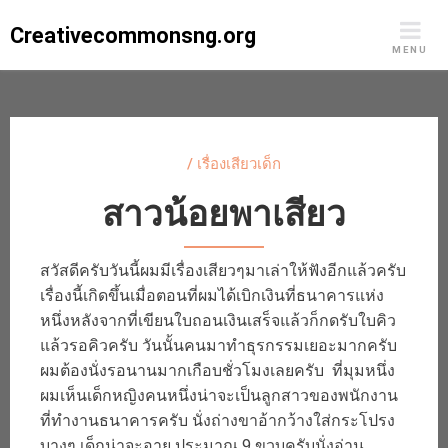
Skip
Creativecommonsng.org
to
MENU
content
/
เรื่องเสียวเด็ก
สาวน้อยพาเสียว
สวัสดีครับวันนี้ผมมีเรื่องเสียวๆมาเล่าให้ฟังอีกแล้วครับ
เรื่องนี้เกิดขึ้นเมื่อตอนที่ผมได้เบิกเงินที่ธนาคารแห่ง
หนึ่งหลังจากที่เขียนใบถอนเงินเสร็จแล้วก็กดรับใบคิว
แล้วรอคิวครับ วันนั้นคนมาทำธุรกรรมเยอะมากครับ
ผมต้องนั่งรอนานมากเกือบชั่วโมงเลยครับ ที่มุมหนึ่ง
ผมเห็นเด็กหญิงคนหนึ่งน่าจะเป็นลูกสาวของพนักงาน
ที่ทำงานธนาคารครับ นั่งถ่างขาอ้ากว้างใส่กระโปรง
บางๆ เด็กน่าจะอายุ ประมาณ 9 ขวบครับนั่งอ่าน