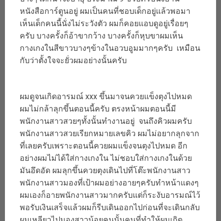
หนังสือการ์ตูนอยู่ ผมเป็นคนที่ชอบเด็กอยู่แล้วพอมา
เห็นเด็กคนนี้นั่งไม่ระวังตัว ผมก็คอยแอบดูอยู่เรื่อยๆ
ครับ บางครั้งก็อ้าขากว้าง บางครั้งก็หุบขาผมเห็น
กางเกงในสีขาวบางๆข้างในอวบอูมมากๆครับ เหมือน
กับว่าตั้งใจจะยั่วผมอย่างนั้นครับ
ผมดูจนเกิดอารมณ์ xxx ขึ้นมาจนควยแข็งตุงไปหมด
ผมไม่กล้าลุกขึ้นตอนนี้ครับ ตรงหน้าผมตอนนี้มี
พนักงานสาวสวยๆทั้งนั้นทำงานอยู่ จนถึงคิวผมครับ
พนักงานสาวสวยเรียกหมายเลขคิว ผมไม่อยากลุกจาก
ที่เลยครับเพราะตอนนี้ควยผมแข็งจนตุงไปหมด อีก
อย่างผมไม่ได้ใส่กางเกงใน ไม่ชอบใส่กางเกงในด้วย
มันอึดอัด ผมลุกขึ้นควยตุงเดินไปที่โต๊ะพนักงานสาว
พนักงานสาวมองที่เป้าผมอย่างอายๆครับทำหน้าแดงๆ
ผมเองก็อายพนักงานสาวมากครับแต่ก็ระงับอารมณ์ไว้
พอรับเงินเสร็จแล้วผมก็รีบเดินออกไปก่อนที่จะเดินกลับ
ผมเหลียวไปมองสาวน้อยคนนั้นคนที่ทำให้ผมเกิด